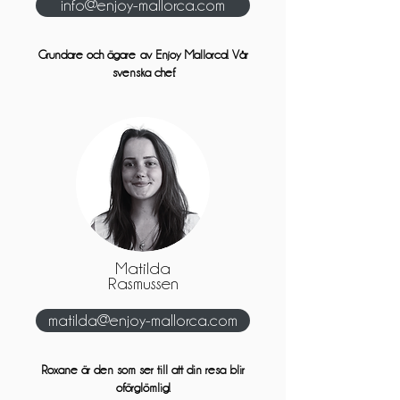
info@enjoy-mallorca.com
Grundare och ägare
av Enjoy Mallorca! Vår
svenska chef.
Matilda
Rasmussen
matilda@enjoy-mallorca.com
Roxane är den som ser till att din resa blir
oförglömlig!